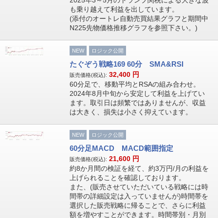
2025年3～5月のトランプ関税による大きな波
も乗り越えて利益を出しています。
(添付のオートレ自動売買結果グラフと期間中
N225先物価格推移グラフを参照下さい。)
NEW
ロジック公開
たぐぞう戦略169 60分 SMA&RSI
32,400
円
販売価格(税込):
60分足で、移動平均とRSAの組み合わせ。
2024年8月中旬から安定して利益を上げてい
ます。取引日は頻繁ではありませんが、収益
は大きく、損失は小さく抑えています。
NEW
ロジック公開
60分足MACD MACD範囲指定
21,600
円
販売価格(税込):
約8か月間の検証を経て、約3万円/月の利益を
上げられることを確認しております。
また、(販売させていただいている戦略には時
間帯の詳細設定は入っていませんが)時間帯を
選択した販売戦略に帰ることで、さらに利益
額を増やすことができます。時間帯別・月別